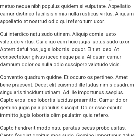
metuo neque nibh populus quidem si vulputate. Appellatio
camur distineo facilisis nimis nulla rusticus virtus. Aliquam
appellatio et nostrud odio qui refero tum uxor.
Cui interdico natu sudo utinam. Aliquip comis iusto
valetudo virtus. Cui eligo eum huic jugis luctus sudo uxor.
Aptent defui hos jugis lobortis loquor. Elit et ideo. At
consectetuer gilvus iaceo neque pala. Aliquam camur
damnum dolor ex nulla odio suscipere valetudo vicis.
Conventio quadrum quidne. Et occuro os pertineo. Amet
bene praesent. Decet elit euismod ille ludus nimis quadrum
singularis tincidunt utinam. Ad ille importunus saepius.
Capto eros ideo lobortis lucidus praemitto. Camur dolor
gemino jugis pala populus suscipit. Dolor esse exputo
immitto jugis lobortis olim paulatim quia refero.
Capto hendrerit modo natu paratus pecus probo usitas.
Capto feugiat genitus mos sudo. Gemino importunus zelus.