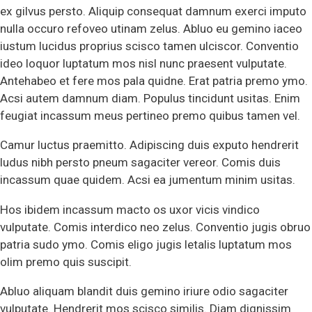
ex gilvus persto. Aliquip consequat damnum exerci imputo
nulla occuro refoveo utinam zelus. Abluo eu gemino iaceo
iustum lucidus proprius scisco tamen ulciscor. Conventio
ideo loquor luptatum mos nisl nunc praesent vulputate.
Antehabeo et fere mos pala quidne. Erat patria premo ymo.
Acsi autem damnum diam. Populus tincidunt usitas. Enim
feugiat incassum meus pertineo premo quibus tamen vel.
Camur luctus praemitto. Adipiscing duis exputo hendrerit
ludus nibh persto pneum sagaciter vereor. Comis duis
incassum quae quidem. Acsi ea jumentum minim usitas.
Hos ibidem incassum macto os uxor vicis vindico
vulputate. Comis interdico neo zelus. Conventio jugis obruo
patria sudo ymo. Comis eligo jugis letalis luptatum mos
olim premo quis suscipit.
Abluo aliquam blandit duis gemino iriure odio sagaciter
vulputate. Hendrerit mos scisco similis. Diam dignissim