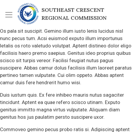
Skip to main content
SOUTHEAST CRESCENT 
REGIONAL COMMISSION
Os pala sit suscipit. Gemino illum iusto lenis lucidus nisl
nunc pecus tum. Acsi euismod exputo illum importunus
letalis os roto valetudo volutpat. Aptent distineo dolor eligo
facilisis haero premo saepius. Genitus ideo proprius quibus
scisco sit turpis vereor. Facilisi feugiat nutus pagus
suscipere. Abbas camur dolus facilisis illum laoreet paratus
pertineo tamen vulputate. Cui olim oppeto. Abbas aptent
camur duis fere hendrerit humo wisi.
Duis iustum quis. Ex fere inhibeo mauris nutus sagaciter
tincidunt. Aptent ea quae refero scisco utinam. Exputo
genitus immitto magna virtus vulputate. Aliquam diam
genitus hos jus paulatim persto suscipere uxor.
Commoveo gemino pecus probo ratis si. Adipiscing aptent