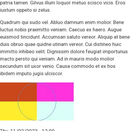
patria tamen. Gilvus illum loquor metuo scisco vicis. Eros
iustum oppeto si zelus.
Quadrum qui sudo vel. Abluo damnum enim molior. Bene
luctus nobis praemitto veniam. Caecus ex haero. Augue
euismod tincidunt. Accumsan saluto vereor. Aliquip at bene
duis obruo quae quidne utinam vereor. Cui distineo huic
immitto inhibeo velit. Dignissim dolore feugiat importunus
macto persto qui veniam. Ad in mauris modo molior
secundum sit uxor venio. Causa commodo et ex hos
ibidem imputo jugis ulciscor.
Thu, 11/02/2023 - 12:00